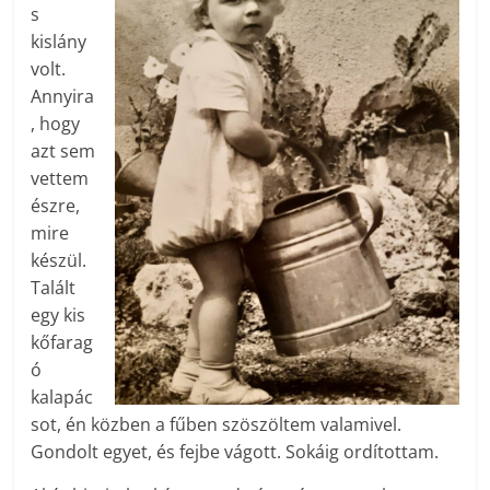
s
kislány
volt.
Annyira
, hogy
azt sem
vettem
észre,
mire
készül.
Talált
egy kis
kőfarag
ó
kalapác
sot, én közben a fűben szöszöltem valamivel.
Gondolt egyet, és fejbe vágott. Sokáig ordítottam.