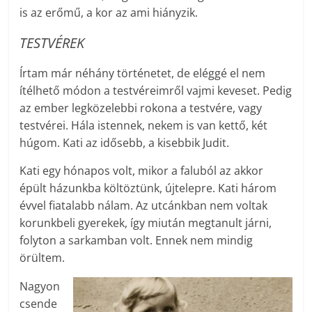
is az erőmű, a kor az ami hiányzik.
TESTVÉREK
Írtam már néhány történetet, de eléggé el nem
ítélhető módon a testvéreimről vajmi keveset. Pedig
az ember legközelebbi rokona a testvére, vagy
testvérei. Hála istennek, nekem is van kettő, két
húgom. Kati az idősebb, a kisebbik Judit.
Kati egy hónapos volt, mikor a faluból az akkor
épült házunkba költöztünk, újtelepre. Kati három
évvel fiatalabb nálam. Az utcánkban nem voltak
korunkbeli gyerekek, így miután megtanult járni,
folyton a sarkamban volt. Ennek nem mindig
örültem.
Nagyon
csende