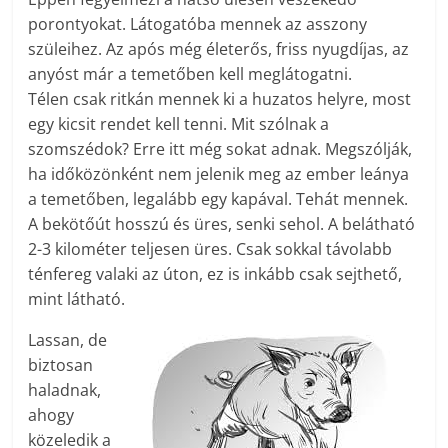
porontyokat. Látogatóba mennek az asszony
szüleihez. Az após még életerős, friss nyugdíjas, az
anyóst már a temetőben kell meglátogatni.
Télen csak ritkán mennek ki a huzatos helyre, most
egy kicsit rendet kell tenni. Mit szólnak a
szomszédok? Erre itt még sokat adnak. Megszólják,
ha időközönként nem jelenik meg az ember leánya
a temetőben, legalább egy kapával. Tehát mennek.
A bekötőút hosszú és üres, senki sehol. A belátható
2-3 kilométer teljesen üres. Csak sokkal távolabb
ténfereg valaki az úton, ez is inkább csak sejthető,
mint látható.
Lassan, de
biztosan
haladnak,
ahogy
közeledik a