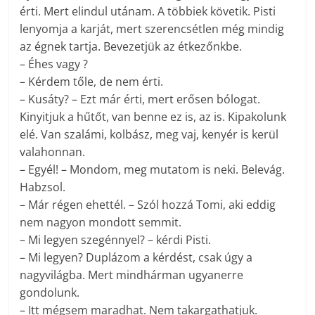
érti. Mert elindul utánam. A többiek követik. Pisti
lenyomja a karját, mert szerencsétlen még mindig
az égnek tartja. Bevezetjük az étkezőnkbe.
– Éhes vagy ?
– Kérdem tőle, de nem érti.
– Kusáty? – Ezt már érti, mert erősen bólogat.
Kinyitjuk a hűtőt, van benne ez is, az is. Kipakolunk
elé. Van szalámi, kolbász, meg vaj, kenyér is kerül
valahonnan.
– Egyél! – Mondom, meg mutatom is neki. Belevág.
Habzsol.
– Már régen ehettél. – Szól hozzá Tomi, aki eddig
nem nagyon mondott semmit.
– Mi legyen szegénnyel? – kérdi Pisti.
– Mi legyen? Duplázom a kérdést, csak úgy a
nagyvilágba. Mert mindhárman ugyanerre
gondolunk.
– Itt mégsem maradhat. Nem takargathatjuk.