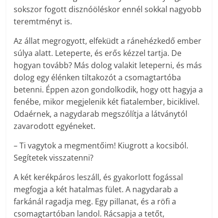
sokszor fogott disznóöléskor ennél sokkal nagyobb
teremtményt is.
Az állat megrogyott, elfeküdt a ránehézkedő ember
súlya alatt. Leteperte, és erős kézzel tartja. De
hogyan tovább? Más dolog valakit leteperni, és más
dolog egy élénken tiltakozót a csomagtartóba
betenni. Éppen azon gondolkodik, hogy ott hagyja a
fenébe, mikor megjelenik két fiatalember, biciklivel.
Odaérnek, a nagydarab megszólítja a látványtól
zavarodott egyéneket.
– Ti vagytok a megmentőim! Kiugrott a kocsiból.
Segítetek visszatenni?
A két kerékpáros leszáll, és gyakorlott fogással
megfogja a két hatalmas fület. A nagydarab a
farkánál ragadja meg. Egy pillanat, és a röfi a
csomagtartóban landol. Rácsapja a tetőt,