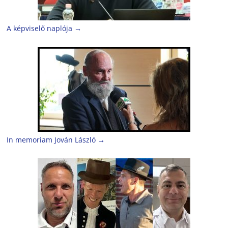
A képviselő naplója
→
In memoriam Jován László
→