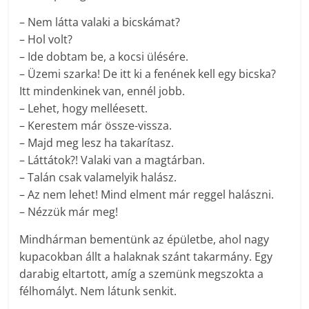
– Nem látta valaki a bicskámat?
– Hol volt?
– Ide dobtam be, a kocsi ülésére.
– Üzemi szarka! De itt ki a fenének kell egy bicska?
Itt mindenkinek van, ennél jobb.
– Lehet, hogy melléesett.
– Kerestem már össze-vissza.
– Majd meg lesz ha takarítasz.
– Láttátok?! Valaki van a magtárban.
– Talán csak valamelyik halász.
– Az nem lehet! Mind elment már reggel halászni.
– Nézzük már meg!
Mindhárman bementünk az épületbe, ahol nagy
kupacokban állt a halaknak szánt takarmány. Egy
darabig eltartott, amíg a szemünk megszokta a
félhomályt. Nem látunk senkit.