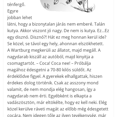
ténfergő.
Egyre
jobban lehet
látni, hogy a bizonytalan járás nem emberé. Talán
kutya. Akkor viszont jó nagy. De nem is kutya. Ez…Ez
egy disznó. Disznó?! Hát ez meg honnan kerül ide?
Se közel, se távol egy hely, ahonnan elszökhetett.
A Wartburg megkerüli az állatot, majd megáll. A
nagydarab kiszáll az autóból, majd kinyitja a
csomagtartót. – Coca! Coca nee! – Próbálja
magához édesgetni a 70-80 kilós süldőt. Az
érdeklődve figyel. A gyerekek elhallgattak, hiszen
érdekes dolog történik. Csak az asszony mond
valamit, de nem mondja elég hangosan, így a
nagydarab nem érti. Egyébként is elkapta a
vadászösztön, már eltökélte, hogy ez kell neki. Elég
közel kerülve ráveti magát az előbb még édesgetett
cocára. Nem idegen tőle az ilyen tevékenység, már