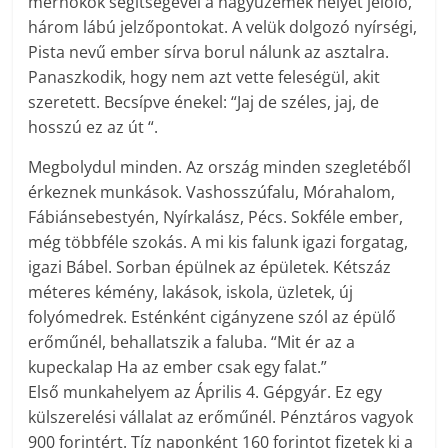
mérnökök segítségével a nagyüzemek helyét jelölő,
három lábú jelzőpontokat. A velük dolgozó nyírségi,
Pista nevű ember sírva borul nálunk az asztalra.
Panaszkodik, hogy nem azt vette feleségül, akit
szeretett. Becsípve énekel: “Jaj de széles, jaj, de
hosszú ez az út “.
Megbolydul minden. Az ország minden szegletéből
érkeznek munkások. Vashosszúfalu, Mórahalom,
Fábiánsebestyén, Nyírkalász, Pécs. Sokféle ember,
még többféle szokás. A mi kis falunk igazi forgatag,
igazi Bábel. Sorban épülnek az épületek. Kétszáz
méteres kémény, lakások, iskola, üzletek, új
folyómedrek. Esténként cigányzene szól az épülő
erőműnél, behallatszik a faluba. “Mit ér az a
kupeckalap Ha az ember csak egy falat.”
Első munkahelyem az Április 4. Gépgyár. Ez egy
külszerelési vállalat az erőműnél. Pénztáros vagyok
900 forintért. Tíz naponként 160 forintot fizetek ki a