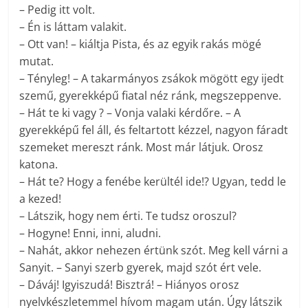
– Pedig itt volt.
– Én is láttam valakit.
– Ott van! – kiáltja Pista, és az egyik rakás mögé
mutat.
– Tényleg! – A takarmányos zsákok mögött egy ijedt
szemű, gyerekképű fiatal néz ránk, megszeppenve.
– Hát te ki vagy ? – Vonja valaki kérdőre. – A
gyerekképű fel áll, és feltartott kézzel, nagyon fáradt
szemeket mereszt ránk. Most már látjuk. Orosz
katona.
– Hát te? Hogy a fenébe kerültél ide!? Ugyan, tedd le
a kezed!
– Látszik, hogy nem érti. Te tudsz oroszul?
– Hogyne! Enni, inni, aludni.
– Nahát, akkor nehezen értünk szót. Meg kell várni a
Sanyit. – Sanyi szerb gyerek, majd szót ért vele.
– Dáváj! Igyiszudá! Bisztrá! – Hiányos orosz
nyelvkészletemmel hívom magam után. Úgy látszik