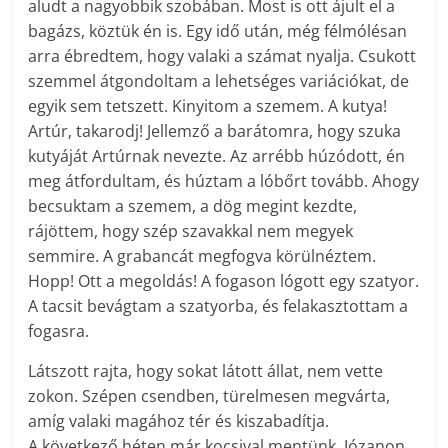
aludt a nagyobbik szobában. Most is ott ájult el a
bagázs, köztük én is. Egy idő után, még félmólésan
arra ébredtem, hogy valaki a számat nyalja. Csukott
szemmel átgondoltam a lehetséges variációkat, de
egyik sem tetszett. Kinyitom a szemem. A kutya!
Artúr, takarodj! Jellemző a barátomra, hogy szuka
kutyáját Artúrnak nevezte. Az arrébb húzódott, én
meg átfordultam, és húztam a lóbőrt tovább. Ahogy
becsuktam a szemem, a dög megint kezdte,
rájöttem, hogy szép szavakkal nem megyek
semmire. A grabancát megfogva körülnéztem.
Hopp! Ott a megoldás! A fogason lógott egy szatyor.
A tacsit bevágtam a szatyorba, és felakasztottam a
fogasra.
Látszott rajta, hogy sokat látott állat, nem vette
zokon. Szépen csendben, türelmesen megvárta,
amíg valaki magához tér és kiszabadítja.
A következő héten már kocsival mentünk. Józanon