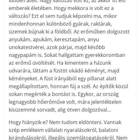
időben átélt. Nagy változás volt ez, az akkor itt élő
emberek életében. Hogy mekkora is volt ez a
változás? Ezt el sem tudjuk képzelni ma, mikor
mindenhonnan különböző gyárak, raktárak,
üzemek bújnak ki a földből. Az erőműben dolgozott
anyukám, apukám, keresztapám, anyu
unokatestvérei, azok párjai, majd később
nagypapám is. Sokat hallgattam gyerekkoromban
az erőmű üvöltését. Ha kimentem a házunk
udvarára, láttam a füstöt okádó kéményt, majd
kéményeket. A füst irányából egy pillanat alatt
megállapítottam, honnan fúj a szél. Az építők közül
sokan megérték a bontást is. Egykor, az ország
legnagyobb hőerőműve volt, mára jelentéktelen
kisüzemmé sorvadt, alig ötven dolgozóval…
Hogy hiányzik-e? Nem tudom eldönteni. Vannak
szép emlékeim vállalati nyaralásokról, balatoni
kirándulásokról, illegális üzemlátogatásokról. Nem