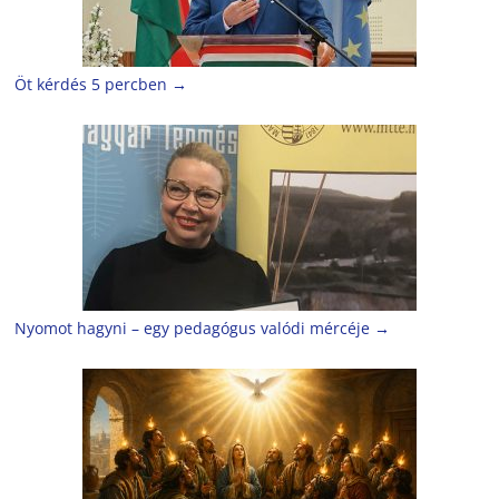
Öt kérdés 5 percben
→
Nyomot hagyni – egy pedagógus valódi mércéje
→