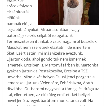
egzotikus
srácok folyton
elcsábították
előlünk,
bambák elől, a
legszebb lányokat. Mi bánatunkban, vagy
bátorságszerzés céljából iszogattunk.
Természetesen itt inkább csak magamról beszélek.
Másokat nem szeretnék eláztatni, de ismertem
őket. Ezért aztán, mi más vizekre eveztünk.
Eljártunk oda, ahol gondoltuk nem ismernek.
Ismertek. Ercsiben is, Martonvásárban is. Martonba
gyakran jártunk a Postakocsiba, Ercsibe a TSZ
udvarba. Mind a két helyen Falusi Jenci pörgette a
lemezeket. Jártunk Velencére, Fehérházba, Arató
diszkóba. Ott baromi nagy volt a tömeg, és drága az
ital, ellentétben, az előzőleg említett két hellyel,
mivel Jenő az egyik barátom munkatársa volt. Ha