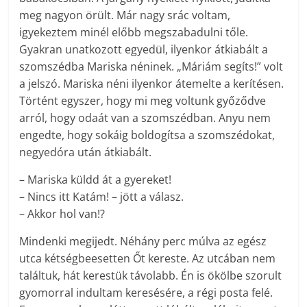
meg nagyon örült. Már nagy srác voltam,
igyekeztem minél előbb megszabadulni tőle.
Gyakran unatkozott egyedül, ilyenkor átkiabált a
szomszédba Mariska néninek. „Máriám segíts!” volt
a jelszó. Mariska néni ilyenkor átemelte a kerítésen.
Történt egyszer, hogy mi meg voltunk győződve
arról, hogy odaát van a szomszédban. Anyu nem
engedte, hogy sokáig boldogítsa a szomszédokat,
negyedóra után átkiabált.
– Mariska küldd át a gyereket!
– Nincs itt Katám! – jött a válasz.
– Akkor hol van!?
Mindenki megijedt. Néhány perc múlva az egész
utca kétségbeesetten Őt kereste. Az utcában nem
találtuk, hát kerestük távolabb. Én is ökölbe szorult
gyomorral indultam keresésére, a régi posta felé.