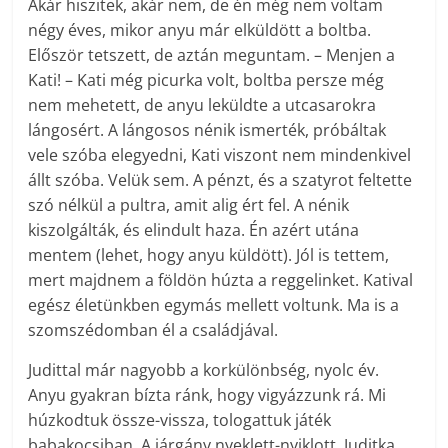
Akár hiszitek, akár nem, de én még nem voltam
négy éves, mikor anyu már elküldött a boltba.
Először tetszett, de aztán meguntam. – Menjen a
Kati! – Kati még picurka volt, boltba persze még
nem mehetett, de anyu leküldte a utcasarokra
lángosért. A lángosos nénik ismerték, próbáltak
vele szóba elegyedni, Kati viszont nem mindenkivel
állt szóba. Velük sem. A pénzt, és a szatyrot feltette
szó nélkül a pultra, amit alig ért fel. A nénik
kiszolgálták, és elindult haza. Én azért utána
mentem (lehet, hogy anyu küldött). Jól is tettem,
mert majdnem a földön húzta a reggelinket. Katival
egész életünkben egymás mellett voltunk. Ma is a
szomszédomban él a családjával.
Judittal már nagyobb a korkülönbség, nyolc év.
Anyu gyakran bízta ránk, hogy vigyázzunk rá. Mi
húzkodtuk össze-vissza, tologattuk játék
babakocsiban. A járgány nyeklett-nyiklott, Juditka