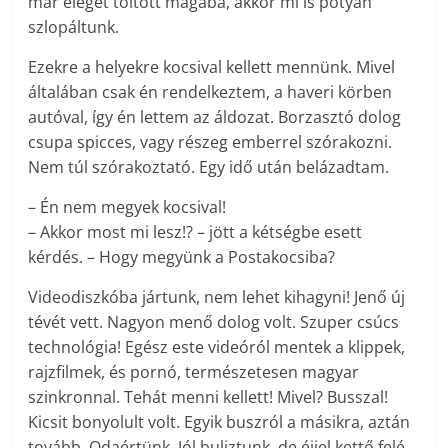
már eleget töltött magába, akkor mi is potyán
szlopáltunk.
Ezekre a helyekre kocsival kellett mennünk. Mivel
általában csak én rendelkeztem, a haveri körben
autóval, így én lettem az áldozat. Borzasztó dolog
csupa spicces, vagy részeg emberrel szórakozni.
Nem túl szórakoztató. Egy idő után belázadtam.
– Én nem megyek kocsival!
– Akkor most mi lesz!? – jött a kétségbe esett
kérdés. – Hogy megyünk a Postakocsiba?
Videodiszkóba jártunk, nem lehet kihagyni! Jenő új
tévét vett. Nagyon menő dolog volt. Szuper csúcs
technológia! Egész este videóról mentek a klippek,
rajzfilmek, és pornó, természetesen magyar
szinkronnal. Tehát menni kellett! Mivel? Busszal!
Kicsit bonyolult volt. Egyik buszról a másikra, aztán
tovább. Odaértünk. Jól buliztunk, de éjjel kettő felé