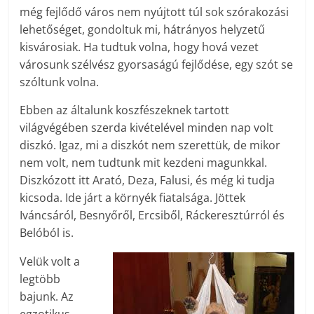
még fejlődő város nem nyújtott túl sok szórakozási
lehetőséget, gondoltuk mi, hátrányos helyzetű
kisvárosiak. Ha tudtuk volna, hogy hová vezet
városunk szélvész gyorsaságú fejlődése, egy szót se
szóltunk volna.
Ebben az általunk koszfészeknek tartott
világvégében szerda kivételével minden nap volt
diszkó. Igaz, mi a diszkót nem szerettük, de mikor
nem volt, nem tudtunk mit kezdeni magunkkal.
Diszkózott itt Arató, Deza, Falusi, és még ki tudja
kicsoda. Ide járt a környék fiatalsága. Jöttek
Iváncsáról, Besnyőről, Ercsiből, Ráckeresztúrról és
Belóból is.
Velük volt a
legtöbb
bajunk. Az