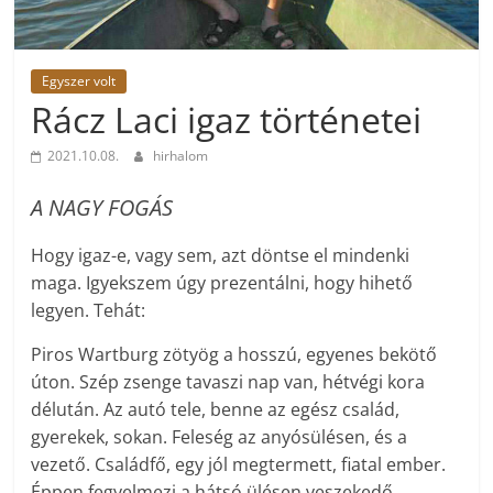
Egyszer volt
Rácz Laci igaz történetei
2021.10.08.
hirhalom
A NAGY FOGÁS
Hogy igaz-e, vagy sem, azt döntse el mindenki
maga. Igyekszem úgy prezentálni, hogy hihető
legyen. Tehát:
Piros Wartburg zötyög a hosszú, egyenes bekötő
úton. Szép zsenge tavaszi nap van, hétvégi kora
délután. Az autó tele, benne az egész család,
gyerekek, sokan. Feleség az anyósülésen, és a
vezető. Családfő, egy jól megtermett, fiatal ember.
Éppen fegyelmezi a hátsó ülésen veszekedő