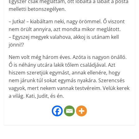
Egyszer csak megláttam, ott lóbálta a lábait a posta
melletti betonszegélyen.
– Jutka! – kiabáltam neki, nagy örömmel. Ő viszont
nem örült annyira, azt mondta mikor meglátott.
– Egyszej megyek valahova, akkoj is utánam kell
jönni!?
Nem volt még három éves. Azóta is nagyon önálló.
Ő is néhány utcára lakik tőlem családjával. Azt
hiszem szeretjük egymást, annak ellenére, hogy
nem járunk túl sokat egymás nyakára. Szerencsés
vagyok, mert nekem vannak testvéreim. Velük kerek
a világ. Kati, Judit, és én.