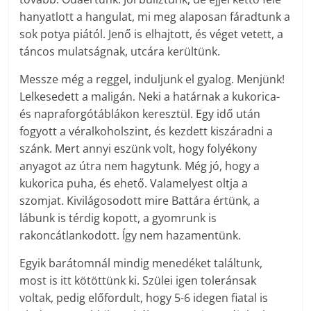
hanyatlott a hangulat, mi meg alaposan fáradtunk a
sok potya piától. Jenő is elhajtott, és véget vetett, a
táncos mulatságnak, utcára kerültünk.
Messze még a reggel, induljunk el gyalog. Menjünk!
Lelkesedett a maligán. Neki a határnak a kukorica-
és napraforgótáblákon keresztül. Egy idő után
fogyott a véralkoholszint, és kezdett kiszáradni a
szánk. Mert annyi eszünk volt, hogy folyékony
anyagot az útra nem hagytunk. Még jó, hogy a
kukorica puha, és ehető. Valamelyest oltja a
szomjat. Kivilágosodott mire Battára értünk, a
lábunk is térdig kopott, a gyomrunk is
rakoncátlankodott. Így nem hazamentünk.
Egyik barátomnál mindig menedéket találtunk,
most is itt kötöttünk ki. Szülei igen toleránsak
voltak, pedig előfordult, hogy 5-6 idegen fiatal is