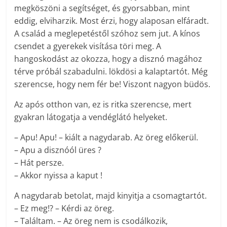
megköszöni a segítséget, és gyorsabban, mint
eddig, elviharzik. Most érzi, hogy alaposan elfáradt.
A család a meglepetéstől szóhoz sem jut. A kínos
csendet a gyerekek visítása töri meg. A
hangoskodást az okozza, hogy a disznó magához
térve próbál szabadulni. lökdösi a kalaptartót. Még
szerencse, hogy nem fér be! Viszont nagyon büdös.
Az após otthon van, ez is ritka szerencse, mert
gyakran látogatja a vendéglátó helyeket.
– Apu! Apu! – kiált a nagydarab. Az öreg előkerül.
– Apu a disznóól üres ?
– Hát persze.
– Akkor nyissa a kaput !
A nagydarab betolat, majd kinyitja a csomagtartót.
– Ez meg!? – Kérdi az öreg.
– Találtam. – Az öreg nem is csodálkozik,