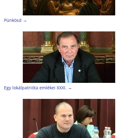
Pünkösd
→
Egy lokálpatrióta emlékei XXXI.
→