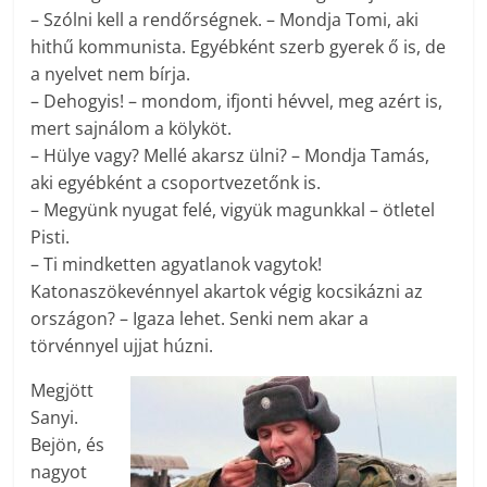
– Szólni kell a rendőrségnek. – Mondja Tomi, aki
hithű kommunista. Egyébként szerb gyerek ő is, de
a nyelvet nem bírja.
– Dehogyis! – mondom, ifjonti hévvel, meg azért is,
mert sajnálom a kölyköt.
– Hülye vagy? Mellé akarsz ülni? – Mondja Tamás,
aki egyébként a csoportvezetőnk is.
– Megyünk nyugat felé, vigyük magunkkal – ötletel
Pisti.
– Ti mindketten agyatlanok vagytok!
Katonaszökevénnyel akartok végig kocsikázni az
országon? – Igaza lehet. Senki nem akar a
törvénnyel ujjat húzni.
Megjött
Sanyi.
Bejön, és
nagyot