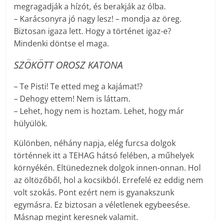
megragadják a hízót, és berakják az ólba.
– Karácsonyra jó nagy lesz! – mondja az öreg.
Biztosan igaza lett. Hogy a történet igaz-e?
Mindenki döntse el maga.
SZÖKÖTT OROSZ KATONA
– Te Pisti! Te etted meg a kajámat!?
– Dehogy ettem! Nem is láttam.
– Lehet, hogy nem is hoztam. Lehet, hogy már
hülyülök.
Különben, néhány napja, elég furcsa dolgok
történnek itt a TEHAG hátsó felében, a műhelyek
környékén. Eltünedeznek dolgok innen-onnan. Hol
az öltözőből, hol a kocsikból. Errefelé ez eddig nem
volt szokás. Pont ezért nem is gyanakszunk
egymásra. Ez biztosan a véletlenek egybeesése.
Másnap megint keresnek valamit.