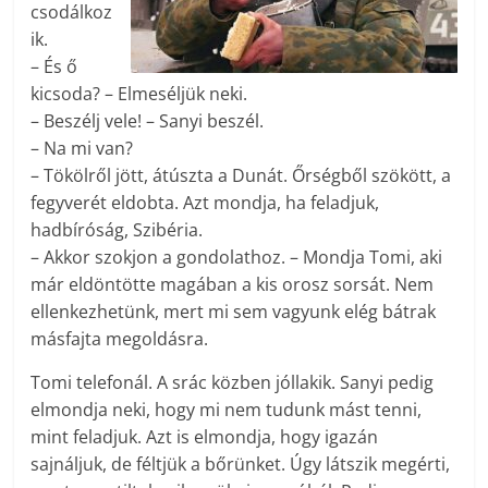
csodálkoz
ik.
– És ő
kicsoda? – Elmeséljük neki.
– Beszélj vele! – Sanyi beszél.
– Na mi van?
– Tökölről jött, átúszta a Dunát. Őrségből szökött, a
fegyverét eldobta. Azt mondja, ha feladjuk,
hadbíróság, Szibéria.
– Akkor szokjon a gondolathoz. – Mondja Tomi, aki
már eldöntötte magában a kis orosz sorsát. Nem
ellenkezhetünk, mert mi sem vagyunk elég bátrak
másfajta megoldásra.
Tomi telefonál. A srác közben jóllakik. Sanyi pedig
elmondja neki, hogy mi nem tudunk mást tenni,
mint feladjuk. Azt is elmondja, hogy igazán
sajnáljuk, de féltjük a bőrünket. Úgy látszik megérti,