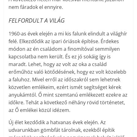
nem fáradok el ennyire.
FELFORDULT A VILÁG
1960-as évek elején a mi kis falunk elindult a világhír
felé. Elkezdődik az ipari óriások építése. Érdekes
módon az én családom a finomítóval semmilyen
kapcsolatba nem került. És ez jó sokáig így is
maradt. Lehet, hogy az volt az oka a család
erőműhöz való kötődésének, hogy ez volt közelebb
a faluhoz. Mivel erről az időszakról sem lehetnek
közvetlen emlékeim, ezért ismét segítséget kérek
anyukámtól. Ő mint szemtanú emlékezett ezekre az
időkre. Tehát a következő néhány rövid történetet,
az Ő emlékei közül idézem.
Új élet kezdődik a hatvanas évek elején. Az
udvarunkban gömbfát tárolnak, ezekből építik