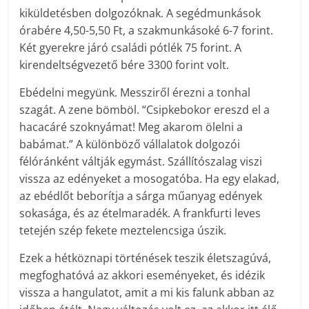
kiküldetésben dolgozóknak. A segédmunkások
órabére 4,50-5,50 Ft, a szakmunkásoké 6-7 forint.
Két gyerekre járó családi pótlék 75 forint. A
kirendeltségvezető bére 3300 forint volt.
Ebédelni megyünk. Messziről érezni a tonhal
szagát. A zene bömböl. “Csipkebokor ereszd el a
hacacáré szoknyámat! Meg akarom ölelni a
babámat.” A különböző vállalatok dolgozói
félóránként váltják egymást. Szállítószalag viszi
vissza az edényeket a mosogatóba. Ha egy elakad,
az ebédlőt beborítja a sárga műanyag edények
sokasága, és az ételmaradék. A frankfurti leves
tetején szép fekete meztelencsiga úszik.
Ezek a hétköznapi történések teszik életszagúvá,
megfoghatóvá az akkori eseményeket, és idézik
vissza a hangulatot, amit a mi kis falunk abban az