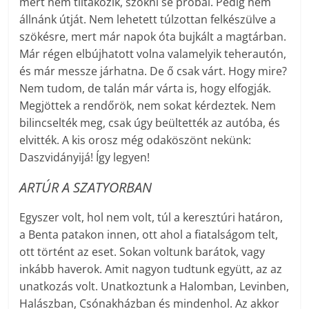
mert nem tiltakozik, szökni se próbál. Pedig nem
állnánk útját. Nem lehetett túlzottan felkészülve a
szökésre, mert már napok óta bujkált a magtárban.
Már régen elbújhatott volna valamelyik teherautón,
és már messze járhatna. De ő csak várt. Hogy mire?
Nem tudom, de talán már várta is, hogy elfogják.
Megjöttek a rendőrök, nem sokat kérdeztek. Nem
bilincselték meg, csak úgy beültették az autóba, és
elvitték. A kis orosz még odaköszönt nekünk:
Daszvidányijá! Így legyen!
ARTÚR A SZATYORBAN
Egyszer volt, hol nem volt, túl a keresztúri határon,
a Benta patakon innen, ott ahol a fiatalságom telt,
ott történt az eset. Sokan voltunk barátok, vagy
inkább haverok. Amit nagyon tudtunk együtt, az az
unatkozás volt. Unatkoztunk a Halomban, Levinben,
Halászban, Csónakházban és mindenhol. Az akkor