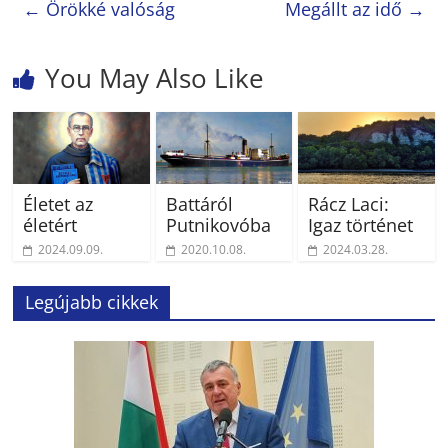
←
Örökké valóság
Megállt az idő
→
You May Also Like
Életet az
Battáról
Rácz Laci:
életért
Putnikovóba
Igaz történet
2024.09.09.
2020.10.08.
2024.03.28.
Legújabb cikkek