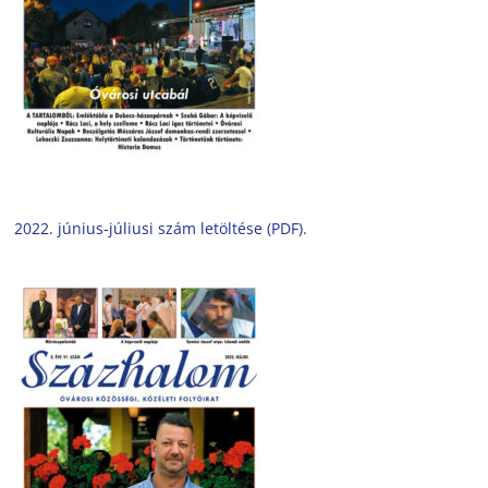
2022. június-júliusi szám letöltése (PDF).