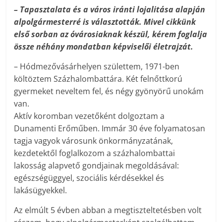
–
Tapasztalata és a város iránti lojalitása alapján
alpolgármesterré is választották. Mivel cikkünk
első sorban az óvárosiaknak készül, kérem foglalja
össze néhány mondatban képviselői életrajzát.
– Hódmezővásárhelyen születtem, 1971-ben
költöztem Százhalombattára. Két felnőttkorú
gyermeket neveltem fel, és négy gyönyörű unokám
van.
Aktív koromban vezetőként dolgoztam a
Dunamenti Erőműben. Immár 30 éve folyamatosan
tagja vagyok városunk önkormányzatának,
kezdetektől foglalkozom a százhalombattai
lakosság alapvető gondjainak megoldásával:
egészségüggyel, szociális kérdésekkel és
lakásügyekkel.
Az elmúlt 5 évben abban a megtiszteltetésben volt