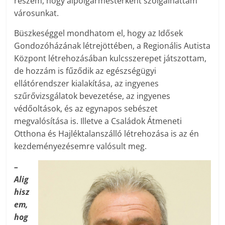
részem, hogy alpolgármesterként szolgálhattam
városunkat.
Büszkeséggel mondhatom el, hogy az Idősek
Gondozóházának létrejöttében, a Regionális Autista
Központ létrehozásában kulcsszerepet játszottam,
de hozzám is fűződik az egészségügyi
ellátórendszer kialakítása, az ingyenes
szűrővizsgálatok bevezetése, az ingyenes
védőoltások, és az egynapos sebészet
megvalósítása is. Illetve a Családok Átmeneti
Otthona és Hajléktalanszálló létrehozása is az én
kezdeményezésemre valósult meg.
–
Alig
hisz
em,
hog