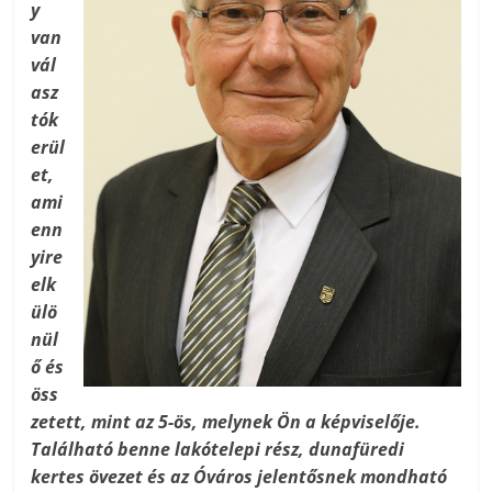
y
van
vál
asz
tók
erül
et,
ami
enn
yire
elk
ülö
nül
ő és
öss
zetett, mint az 5-ös, melynek Ön a képviselője.
Található benne lakótelepi rész, dunafüredi
kertes övezet és az Óváros jelentősnek mondható