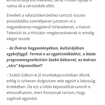
elmondhatja észrevételeit, de az irodám ajtaja is
nyitva áll a városlakók előtt.
Emellett a választókerülethez tartozó összes
postaládába személyesen juttatom el a
negyedévente megjelenő hírlevelemet, a Halom
Televízió és a Hírtükör megkereséseinek is mindig
eleget teszek.
–
Az Óváros hagyományában, kultúrájában
egybefüggő. Tervezi-e az együttműködést, a közös
programmegvalósítást Szabó Gáborral, az óvárosi
„társ” képviselővel?
– Szabó Gáborral jó munkakapcsolatban állunk,
eddig is szívesen dolgoztam vele együtt a lakosság
érdekében. De ezt a többi képviselőtársamról is
elmondhatom, mert fontosnak tartom, hogy
segítsük egymást.