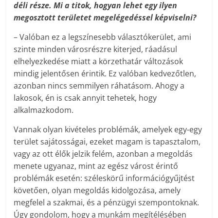
déli része. Mi a titok, hogyan lehet egy ilyen
megosztott területet megelégedéssel képviselni?
– Valóban ez a legszínesebb választókerület, ami
szinte minden városrészre kiterjed, ráadásul
elhelyezkedése miatt a körzethatár változások
mindig jelentősen érintik. Ez valóban kedvezőtlen,
azonban nincs semmilyen ráhatásom. Ahogy a
lakosok, én is csak annyit tehetek, hogy
alkalmazkodom.
Vannak olyan kivételes problémák, amelyek egy-egy
terület sajátosságai, ezeket magam is tapasztalom,
vagy az ott élők jelzik felém, azonban a megoldás
menete ugyanaz, mint az egész várost érintő
problémák esetén: széleskörű információgyűjtést
követően, olyan megoldás kidolgozása, amely
megfelel a szakmai, és a pénzügyi szempontoknak.
Úgy gondolom, hogy a munkám megítélésében