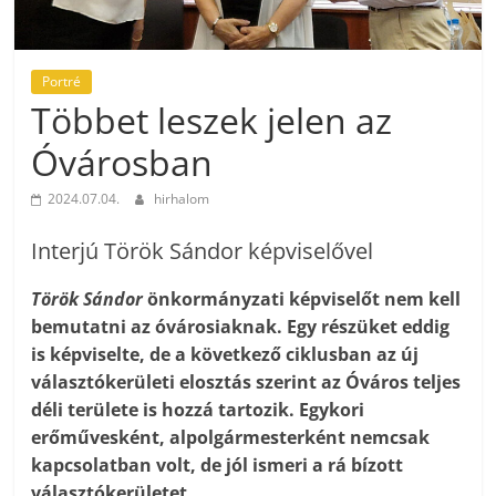
Portré
Többet leszek jelen az
Óvárosban
2024.07.04.
hirhalom
Interjú Török Sándor képviselővel
Török Sándor
önkormányzati képviselőt nem kell
bemutatni az óvárosiaknak. Egy részüket eddig
is képviselte, de a következő ciklusban az új
választókerületi elosztás szerint az Óváros teljes
déli területe is hozzá tartozik. Egykori
erőművesként, alpolgármesterként nemcsak
kapcsolatban volt, de jól ismeri a rá bízott
választókerületet.