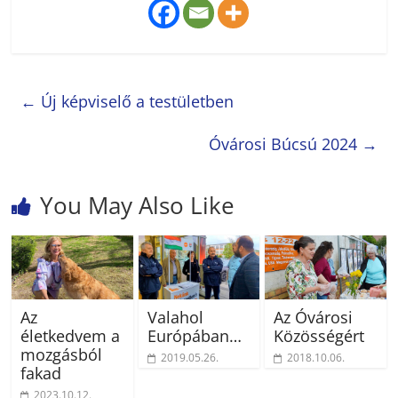
←
Új képviselő a testületben
Óvárosi Búcsú 2024
→
You May Also Like
Az
Valahol
Az Óvárosi
életkedvem a
Európában…
Közösségért
mozgásból
2019.05.26.
2018.10.06.
fakad
2023.10.12.