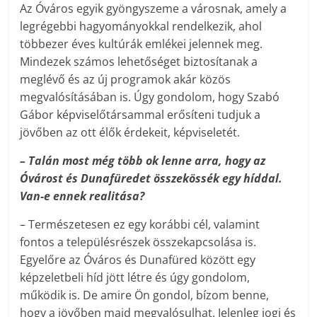
Az Óváros egyik gyöngyszeme a városnak, amely a
legrégebbi hagyományokkal rendelkezik, ahol
többezer éves kultúrák emlékei jelennek meg.
Mindezek számos lehetőséget biztosítanak a
meglévő és az új programok akár közös
megvalósításában is. Úgy gondolom, hogy Szabó
Gábor képviselőtársammal erősíteni tudjuk a
jövőben az ott élők érdekeit, képviseletét.
–
Talán most még több ok lenne arra, hogy az
Óvárost és Dunafüredet összekössék egy híddal.
Van-e ennek realitása?
– Természetesen ez egy korábbi cél, valamint
fontos a településrészek összekapcsolása is.
Egyelőre az Óváros és Dunafüred között egy
képzeletbeli híd jött létre és úgy gondolom,
működik is. De amire Ön gondol, bízom benne,
hogy a jövőben majd megvalósulhat. Jelenleg jogi és