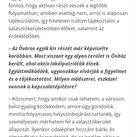
fontos, hogy aktívan részt veszek a legtöbb
folyamatban, amiben esetleg nem, arról is alaposan
tájékozódom, így hitelesen tudom tájékoztatni a
választókerületemben élőket, valamint az
érdeklődőket.
–
Az Óváros egyik kis részét már képviselte
korábban. Most viszont egy olyan terület is Önhöz
került, ahol aktív lokálpatrióták élnek.
Együttműködőek, ugyanakkor elvárják a figyelmet
és a tájékoztatást. Milyen módszerei, eszközei
vannak a kapcsolatépítésre?
– Közismert, hogy amikor csak tehetem, a városon
belül gyalog közlekedem, amire úgy gondolok,
mintha folyamatos helyszínbejárást tartanék, így
személyesen mérhetem fel a választókerület
állapotát. Ilyenkor odaléphet hozzám bárki, és