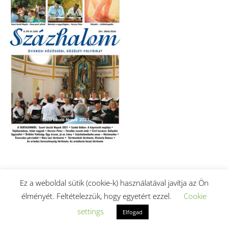
2021. június-júliusi szám letöltése (PDF).
Ez a weboldal sütik (cookie-k) használatával javítja az Ön
élményét. Feltételezzük, hogy egyetért ezzel.
Cookie
settings
Elfogad