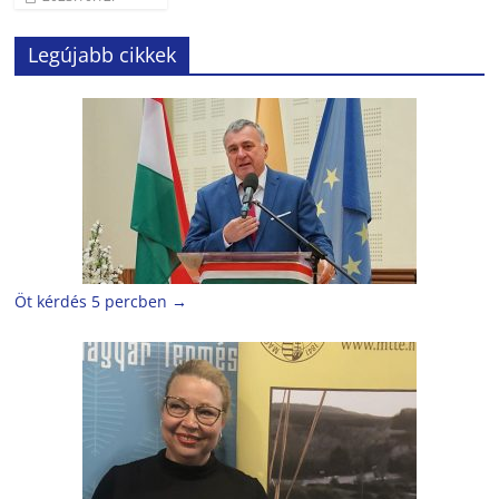
Legújabb cikkek
Öt kérdés 5 percben
→