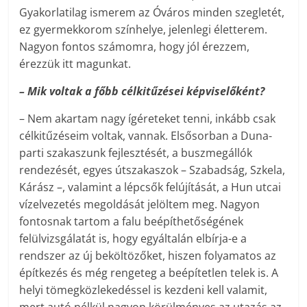
Gyakorlatilag ismerem az Óváros minden szegletét,
ez gyermekkorom színhelye, jelenlegi életterem.
Nagyon fontos számomra, hogy jól érezzem,
érezzük itt magunkat.
– Mik voltak a főbb célkitűzései képviselőként?
– Nem akartam nagy ígéreteket tenni, inkább csak
célkitűzéseim voltak, vannak. Elsősorban a Duna-
parti szakaszunk fejlesztését, a buszmegállók
rendezését, egyes útszakaszok – Szabadság, Szkela,
Kárász –, valamint a lépcsők felújítását, a Hun utcai
vízelvezetés megoldását jelöltem meg. Nagyon
fontosnak tartom a falu beépíthetőségének
felülvizsgálatát is, hogy egyáltalán elbírja-e a
rendszer az új beköltözőket, hiszen folyamatos az
építkezés és még rengeteg a beépítetlen telek is. A
helyi tömegközlekedéssel is kezdeni kell valamit,