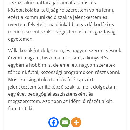
– Százhalombattára jártam általános- és
középiskolába is. Újságíró szerettem volna lenni,
ezért a kommunikáció szakra jelentkeztem és
nyertem felvételt, majd inkább a gazdálkodási és
menedzsment szakot végeztem el a közgazdasági
egyetemen.
Vállalkozóként dolgozom, és nagyon szerencsésnek
érzem magam, hiszen a munkám, a könyvelés
egyben a hobbim is, de emellett nagyon szeretek
táncolni, futni, közösségi programokon részt venni.
Most kacsingatok a tanítás felé is, ezért
jelentkeztem tanítóképző szakra, mert dolgoztam
egy évet pedagógiai asszisztensként és
megszerettem. Azonban az időm jó részét a két
fiam tölti ki.