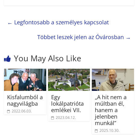
←
Legfontosabb a személyes kapcsolat
Többet leszek jelen az Óvárosban
→
You May Also Like
Kisfalumból a
Egy
„A hit nem a
nagyvilágba
lokálpatrióta
múltban él,
emlékei VII.
hanem a
2022.06.03.
jelenben
2023.04.12.
munkál”
2025.10.30.