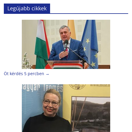
Legújabb cikkek
Öt kérdés 5 percben
→