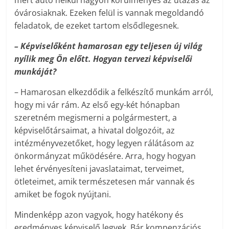
mert autó nélkül nagyon körülményes az utazás az
óvárosiaknak. Ezeken felül is vannak megoldandó
feladatok, de ezeket tartom elsődlegesnek.
– Képviselőként hamarosan egy teljesen új világ
nyílik meg Ön előtt. Hogyan tervezi képviselői
munkáját?
– Hamarosan elkezdődik a felkészítő munkám arról,
hogy mi vár rám. Az első egy-két hónapban
szeretném megismerni a polgármestert, a
képviselőtársaimat, a hivatal dolgozóit, az
intézményvezetőket, hogy legyen rálátásom az
önkormányzat működésére. Arra, hogy hogyan
lehet érvényesíteni javaslataimat, terveimet,
ötleteimet, amik természetesen már vannak és
amiket be fogok nyújtani.
Mindenképp azon vagyok, hogy hatékony és
eredményes képviselő legyek. Bár kompenzációs