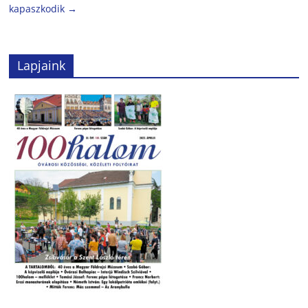
kapaszkodik
→
Lapjaink