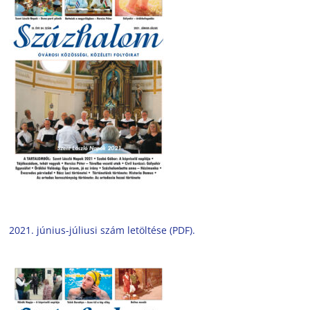
2021. június-júliusi szám letöltése (PDF).