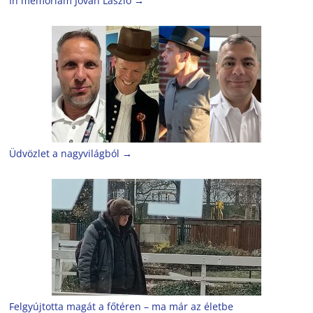
In memoriam Jován László
→
Üdvözlet a nagyvilágból
→
Felgyújtotta magát a főtéren – ma már az életbe