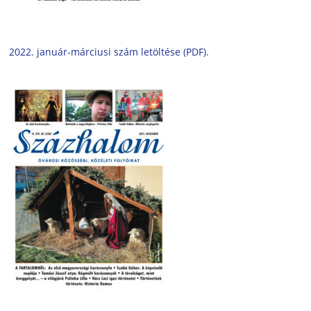
2022. január-márciusi szám letöltése (PDF).