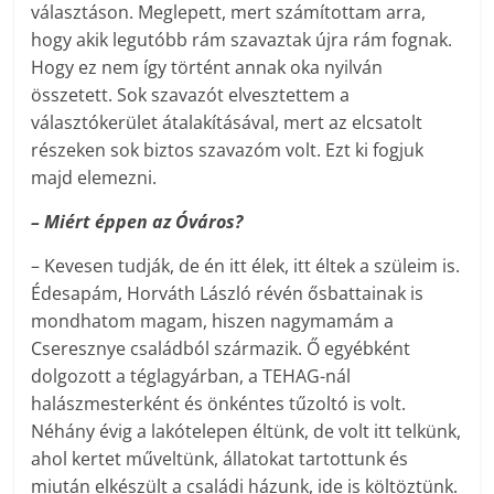
választáson. Meglepett, mert számítottam arra,
hogy akik legutóbb rám szavaztak újra rám fognak.
Hogy ez nem így történt annak oka nyilván
összetett. Sok szavazót elvesztettem a
választókerület átalakításával, mert az elcsatolt
részeken sok biztos szavazóm volt. Ezt ki fogjuk
majd elemezni.
– Miért éppen az Óváros?
– Kevesen tudják, de én itt élek, itt éltek a szüleim is.
Édesapám, Horváth László révén ősbattainak is
mondhatom magam, hiszen nagymamám a
Cseresznye családból származik. Ő egyébként
dolgozott a téglagyárban, a TEHAG-nál
halászmesterként és önkéntes tűzoltó is volt.
Néhány évig a lakótelepen éltünk, de volt itt telkünk,
ahol kertet műveltünk, állatokat tartottunk és
miután elkészült a családi házunk, ide is költöztünk.