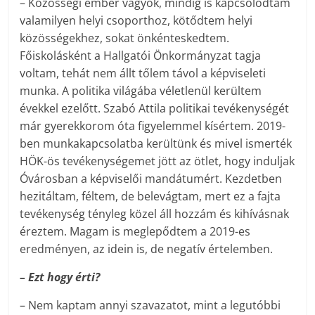
– Közösségi ember vagyok, mindig is kapcsolódtam
valamilyen helyi csoporthoz, kötődtem helyi
közösségekhez, sokat önkénteskedtem.
Főiskolásként a Hallgatói Önkormányzat tagja
voltam, tehát nem állt tőlem távol a képviseleti
munka. A politika világába véletlenül kerültem
évekkel ezelőtt. Szabó Attila politikai tevékenységét
már gyerekkorom óta figyelemmel kísértem. 2019-
ben munkakapcsolatba kerültünk és mivel ismerték
HÖK-ös tevékenységemet jött az ötlet, hogy induljak
Óvárosban a képviselői mandátumért. Kezdetben
hezitáltam, féltem, de belevágtam, mert ez a fajta
tevékenység tényleg közel áll hozzám és kihívásnak
éreztem. Magam is meglepődtem a 2019-es
eredményen, az idein is, de negatív értelemben.
– Ezt hogy érti?
– Nem kaptam annyi szavazatot, mint a legutóbbi